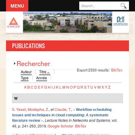
Aller au contenu principal
Formulaire de recherche
Rec
ACCUEIL
L'ECOLE
PUBLICATIONS
DIRECTION
Responsables administratifs
Afficher
Rechercher
Départements
Export 2330 results:
BibTex
Auteur
Titre
Corps Enseignant
Type
Année
A
B
C
D
E
F
G
H
I
J
K
L
M
N
O
P
Q
R
S
T
U
V
W
X
Y
Z
Demande d'odre de mission
Conseil de l'école
W
Résolutions du Conseil de l'école
S. Yassir
,
Mostapha, Z.
, et
Claude, T.
,
«
Workflow scheduling
issues and techniques in cloud computing: A systematic
Règlement Intérieur de l’ENSIAS
»
,
Lecture Notes in Networks and Systems
, vol.
literature review
49, p. 241-263, 2019.
Google Scholar
BibTex
Commissions