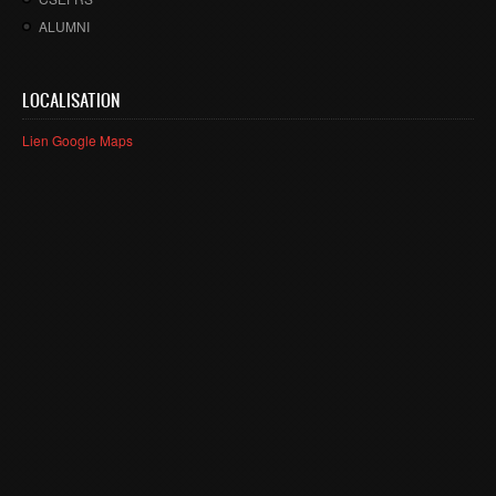
Smart System Engineering (SSE)
ALUMNI
REGLEMENT DES ETUDES DE L’ENSIAS CYCLE
INGENIEUR
LOCALISATION
FORMATION CONTINUE
Lien Google Maps
Académie CISCO
RECHERCHE
Centre de Recherche : Rabat Information Technology
Center
Composition du Rabat IT Center
Les Equipes de Recherche
FORMATION DOCTORALE
Projets de Recherche
Publications
Publications par année