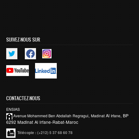
Publications indexées
Progression des Publications
Manifestations Scientifiques
SUIVEZ-NOUS SUR
Valorisation
Documents
Brevets d’inventions
Politique
Bourses de thèses
Appels à Projets
CONTACTEZ-NOUS
INTERNATIONAL
ENSIAS
,
Al
, BP
Avenue Mohammed Ben
Abdallah
Regragui
Madinat
Irfane
Accueil d'étudiants
6292 Madinat Al Irfane-Rabat-Maroc
Accueil de chercheurs
Télécopie
: (+212) 5 37 68 60 78
Financements