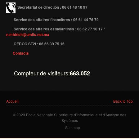
Secrétariat de direction : 06 61 48 10 97
Etudier à l'étranger
Service des affaires financières : 06 61 44 76 79
Projets
Service des affaires estudiantines : 06 62 77 10 17 /
Projet TEMPUS SERMANTEQ
n.mhirich@um5s.net.ma
Projet TEMPUS PORFIRE
CEDOC ST2I : 06 66 39 75 16
Projet TEMPUS CEEIM
Contacts
ERMIT
ERASMUS MUNDUS : MARE NOSTRUM
Compteur de visiteurs:
663,052
Projet TEMPUS TIES
ENTREPRISES
Vous êtes ici
Accueil
Back to Top
Partenaires
© 2023 Ecole Nationale Supérieure d'Informatique et d'Analyse des
Contrats de recherche
Systèmes
Site map
Stages en entreprises
Recrutement des lauréats