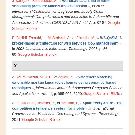
J. Sangai
et
Bellabdaoui, A.
,
«
Workload balancing in nurse
Ressources
»
, in
2017
scheduling problem: Models and discussion
International Colloquium on Logistics and Supply Chain
LAUREATS
Management: Competitiveness and Innovation in Automobile and
Ingénieurs
Aeronautics Industries, LOGISTIQUA 2017
, 2017, p. 82-87.
Google
Scholar
BibTex
DESA RITM
E. Badidi
,
Esmahi, L.
,
M. Serhani, A.
, et
Elkoutbi, M.
,
«
WS-QoSM: A
Master
»
,
broker-based architecture for web services QoS management
in
2006 Innovations in Information Technology
, 2006, p. 56-
Master MRGI
60.
Google Scholar
BibTex
Master MSIWeb
X
Master RITM
A. Yousfi
,
Yazidi, M. H. El
, et
Zellou, A.
,
«
xMatcher: Matching
Master SEA
extensible markup language schemas using semantic-based
»
,
International Journal of Advanced Computer Science
techniques
Master M3S
and Applications
, vol. 11, p. 655-665, 2020.
Google Scholar
BibTex
Master IOSM
A. E. Haddadi
,
Dousset, B.
, et
Berrada, I.
,
«
Xplor Everywhere - The
»
, in
International
competitive intelligence system for mobile
Master IFGR
Conference on Multimedia Computing and Systems -Proceedings
,
2011.
Google Scholar
BibTex
Master CloudHPC
Pages
Master Bio-MSCS