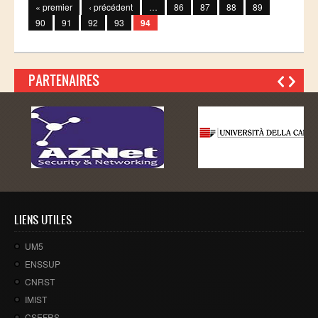
« premier
‹ précédent
…
86
87
88
89
Master SDBD
90
91
92
93
94
Docteurs
ALUMNI
PARTENAIRES
FORMATIONS
FORMATION INGENIEUR
Ingénierie Intelligence Artificielle (2IA)
Smart Supply Chain & Logistics (2SCL)
Business Intelligence & Analytics (BI&A)
Cybersécurité, Cloud et Informatique Mobile (CSCC)
LIENS UTILES
Data and Software Sciences (D2S)
UM5
Génie de la Data (GD)
ENSSUP
CNRST
Génie Logiciel (GL)
IMIST
Ingénierie Digitale pour la Finance (IDF)
CSEFRS