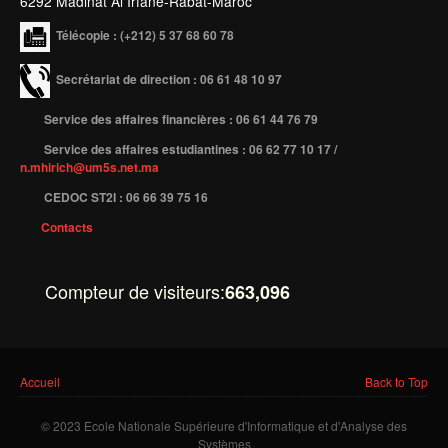
6292 Madinat Al Irfane-Rabat-Maroc
Etudier à l'étranger
Télécopie
: (+212) 5 37 68 60 78
Projets
Secrétariat de direction : 06 61 48 10 97
Projet TEMPUS SERMANTEQ
Service des affaires financières : 06 61 44 76 79
Projet TEMPUS PORFIRE
Service des affaires estudiantines : 06 62 77 10 17 /
Projet TEMPUS CEEIM
n.mhirich@um5s.net.ma
ERMIT
CEDOC ST2I : 06 66 39 75 16
Contacts
ERASMUS MUNDUS : MARE NOSTRUM
Projet TEMPUS TIES
Compteur de visiteurs:
663,096
ENTREPRISES
Partenaires
Contrats de recherche
Vous êtes ici
Accueil
Back to Top
Stages en entreprises
© 2023 Ecole Nationale Supérieure d'Informatique et d'Analyse des
Systèmes
Recrutement des lauréats