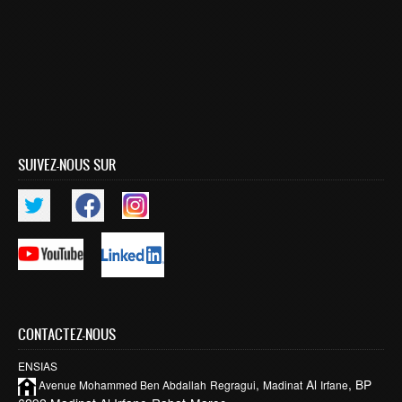
Publications indexées
Progression des Publications
Manifestations Scientifiques
Valorisation
Documents
SUIVEZ-NOUS SUR
Brevets d’inventions
Politique
Bourses de thèses
Appels à Projets
INTERNATIONAL
CONTACTEZ-NOUS
Accueil d'étudiants
ENSIAS
Accueil de chercheurs
,
Al
, BP
Avenue Mohammed Ben
Abdallah
Regragui
Madinat
Irfane
Financements