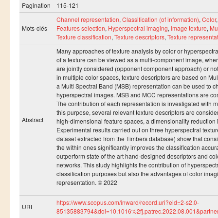
Ressources
Pagination
115-121
LAUREATS
Channel representation
,
Classification (of information)
,
Color
Mots-clés
Features selection
,
Hyperspectral imaging
,
Image texture
,
Mul
Ingénieurs
Texture classification
,
Texture descriptors
,
Texture representa
DESA RITM
Many approaches of texture analysis by color or hyperspectr
of a texture can be viewed as a multi-component image, wher
Master
are jointly considered (opponent component approach) or no
in multiple color spaces, texture descriptors are based on M
Master MRGI
a Multi Spectral Band (MSB) representation can be used to cha
hyperspectral images. MSB and MCC representations are compar
Master MSIWeb
The contribution of each representation is investigated with
this purpose, several relevant texture descriptors are cons
Master RITM
Abstract
high-dimensional feature spaces, a dimensionality reduction i
Master SEA
Experimental results carried out on three hyperspectral text
dataset extracted from the Timbers database) show that cons
Master M3S
the within ones significantly improves the classification acc
outperform state of the art hand-designed descriptors and co
Master IOSM
networks. This study highlights the contribution of hyperspec
classification purposes but also the advantages of color ima
Master IFGR
representation. © 2022
Master CloudHPC
https://www.scopus.com/inward/record.uri?eid=2-s2.0-
URL
Master Bio-MSCS
85135883794&doi=10.1016%2fj.patrec.2022.08.001&par