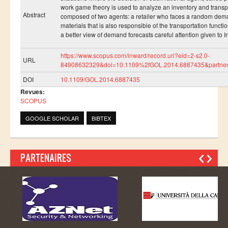
Ressources
work game theory is used to analyze an inventory and transp
Abstract
composed of two agents: a retailer who faces a random deman
LAUREATS
materials that is also responsible of the transportation functio
a better view of demand forecasts careful attention given to 
Ingénieurs
DESA RITM
https://www.scopus.com/inward/record.uri?eid=2-s2.0-
URL
84908632329&doi=10.1109%2fGOL.2014.6887435&partne
Master
DOI
10.1109/GOL.2014.6887435
Master MRGI
Revues:
SCOPUS
Master MSIWeb
GOOGLE SCHOLAR
BIBTEX
Master RITM
Master SEA
Master M3S
PARTENAIRES
Master IOSM
Master IFGR
Master CloudHPC
Master Bio-MSCS