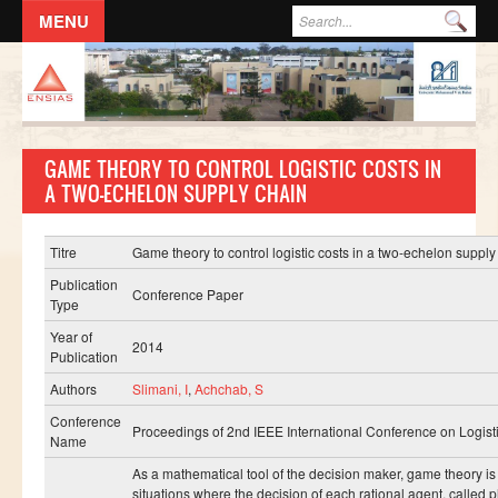
Aller au contenu principal
Formulaire de recherche
Rec
ACCUEIL
L'ECOLE
GAME THEORY TO CONTROL LOGISTIC COSTS IN
DIRECTION
A TWO-ECHELON SUPPLY CHAIN
Responsables administratifs
Départements
Titre
Game theory to control logistic costs in a two-echelon supply
Publication
Corps Enseignant
Conference Paper
Type
Demande d'odre de mission
Year of
2014
Publication
Conseil de l'école
Authors
Slimani, I
,
Achchab, S
Résolutions du Conseil de l'école
Conference
Règlement Intérieur de l’ENSIAS
Proceedings of 2nd IEEE International Conference on Logi
Name
Commissions
As a mathematical tool of the decision maker, game theory i
situations where the decision of each rational agent, called pla