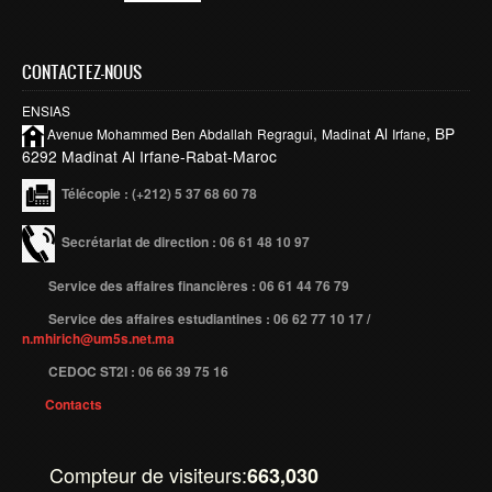
Publications indexées
CONTACTEZ-NOUS
Progression des Publications
Manifestations Scientifiques
ENSIAS
,
Al
, BP
Avenue Mohammed Ben
Abdallah
Regragui
Madinat
Irfane
Valorisation
6292 Madinat Al Irfane-Rabat-Maroc
Documents
Télécopie
: (+212) 5 37 68 60 78
Brevets d’inventions
Secrétariat de direction : 06 61 48 10 97
Politique
Service des affaires financières : 06 61 44 76 79
Bourses de thèses
Service des affaires estudiantines : 06 62 77 10 17 /
Appels à Projets
n.mhirich@um5s.net.ma
INTERNATIONAL
CEDOC ST2I : 06 66 39 75 16
Contacts
Accueil d'étudiants
Accueil de chercheurs
Compteur de visiteurs:
663,030
Financements