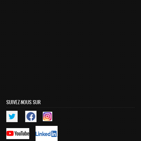
Smart System Engineering (SSE)
REGLEMENT DES ETUDES DE L’ENSIAS CYCLE
INGENIEUR
FORMATION CONTINUE
Académie CISCO
RECHERCHE
Centre de Recherche : Rabat Information Technology
Center
Composition du Rabat IT Center
Les Equipes de Recherche
SUIVEZ-NOUS SUR
FORMATION DOCTORALE
Projets de Recherche
Publications
Publications par année