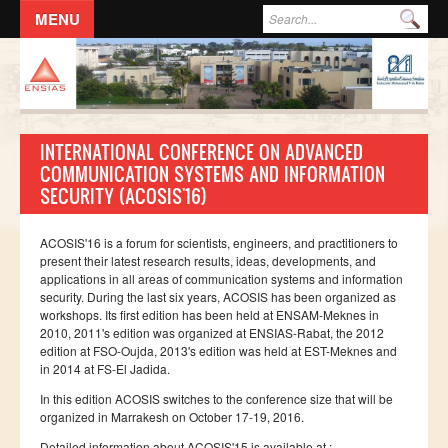
Aller au contenu principal
Formulaire de recherche
Rec
ACCUEIL
L'ECOLE
INTERNATIONAL CONFERENCE ON ADVANCED
DIRECTION
COMMUNICATION SYSTEMS AND INFORMATION
SECURITY (ACOSIS'16)
Responsables administratifs
Départements
ACOSIS'16
is a forum for scientists, engineers, and practitioners to
Corps Enseignant
present their latest research results, ideas, developments, and
applications in all areas of communication systems and information
Demande d'odre de mission
security. During the last six years,
ACOSIS
has been organized as
workshops. Its first edition has been held at
ENSAM-Meknes
in
Conseil de l'école
2010, 2011's edition was organized at
ENSIAS-Rabat
, the 2012
edition at
FSO-Oujda
, 2013's edition was held at
EST-Meknes
and
Résolutions du Conseil de l'école
in 2014 at
FS-El
Jadida
.
Règlement Intérieur de l’ENSIAS
In this edition
ACOSIS
switches to the conference size that will be
organized in
Marrakesh
on October 17-19, 2016.
Commissions
Detailed information about
ACOSIS'15
is available at :