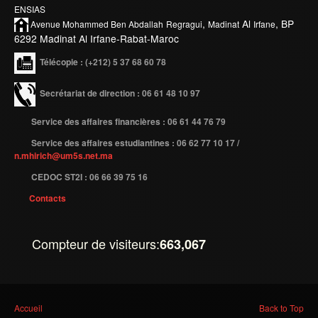
ENSIAS
,
Al
, BP
Publications indexées
Avenue Mohammed Ben
Abdallah
Regragui
Madinat
Irfane
6292 Madinat Al Irfane-Rabat-Maroc
Progression des Publications
Télécopie
: (+212) 5 37 68 60 78
Manifestations Scientifiques
Secrétariat de direction : 06 61 48 10 97
Valorisation
Documents
Service des affaires financières : 06 61 44 76 79
Brevets d’inventions
Service des affaires estudiantines : 06 62 77 10 17 /
n.mhirich@um5s.net.ma
Politique
CEDOC ST2I : 06 66 39 75 16
Bourses de thèses
Contacts
Appels à Projets
INTERNATIONAL
Compteur de visiteurs:
663,067
Accueil d'étudiants
Accueil de chercheurs
Vous êtes ici
Accueil
Back to Top
Financements