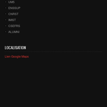
UM5
Master SDBD
ENSSUP
Docteurs
CNRST
IMIST
ALUMNI
CSEFRS
FORMATIONS
ALUMNI
FORMATION INGENIEUR
LOCALISATION
Ingénierie Intelligence Artificielle (2IA)
Smart Supply Chain & Logistics (2SCL)
Lien Google Maps
Business Intelligence & Analytics (BI&A)
Cybersécurité, Cloud et Informatique Mobile (CSCC)
Data and Software Sciences (D2S)
Génie de la Data (GD)
Génie Logiciel (GL)
Ingénierie Digitale pour la Finance (IDF)