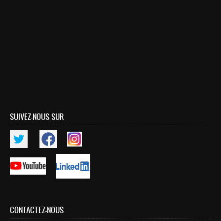
Smart System Engineering (SSE)
REGLEMENT DES ETUDES DE L’ENSIAS CYCLE
INGENIEUR
FORMATION CONTINUE
Académie CISCO
RECHERCHE
SUIVEZ-NOUS SUR
Centre de Recherche : Rabat Information Technology
Center
Composition du Rabat IT Center
Les Equipes de Recherche
FORMATION DOCTORALE
Projets de Recherche
Publications
CONTACTEZ-NOUS
Publications par année