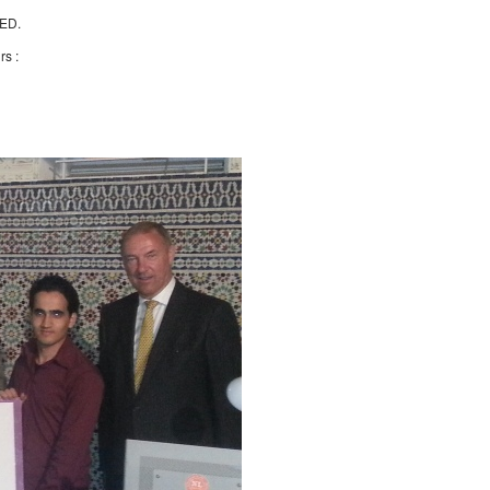
GED.
s :