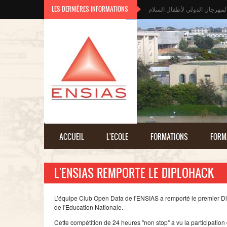
Aller au contenu principal
LES DERNIÈRES INFORMATIONS
لمهرجان الدولي لأطفال السلام
ACCUEIL
L'ECOLE
FORMATIONS
FORM
L'ENSIAS REMPORTE LE DIPLOHACK
L’équipe
Club Open Data de
l'ENSIAS
a
remporté
le premier
D
de
l'Education
Nationale
.
Cette
compétition
de 24
heures
"non stop" a vu la participation