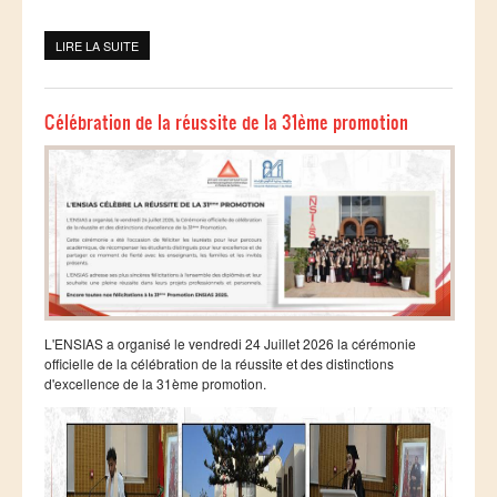
Smart System Engineering (SSE)
LIRE LA SUITE
DE المدرسة الوطنية العليا للمعلوماتية وتحليل النظم تحتفي بعيد العرش
REGLEMENT DES ETUDES DE L’ENSIAS CYCLE
المجيد
INGENIEUR
FORMATION CONTINUE
Célébration de la réussite de la 31ème promotion
Académie CISCO
RECHERCHE
Centre de Recherche : Rabat Information Technology
Center
Composition du Rabat IT Center
L'ENSIAS a organisé le vendredi 24 Juillet 2026 la cérémonie
Les Equipes de Recherche
officielle de la célébration de la réussite et des distinctions
d'excellence de la 31ème promotion.
FORMATION DOCTORALE
Projets de Recherche
Publications
Publications par année