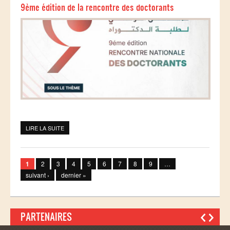
9ème édition de la rencontre des doctorants
LIRE LA SUITE
DE 9ÈME ÉDITION DE LA RENCONTRE DES DOCTORANTS
Pages
1
2
3
4
5
6
7
8
9
…
suivant ›
dernier »
PARTENAIRES