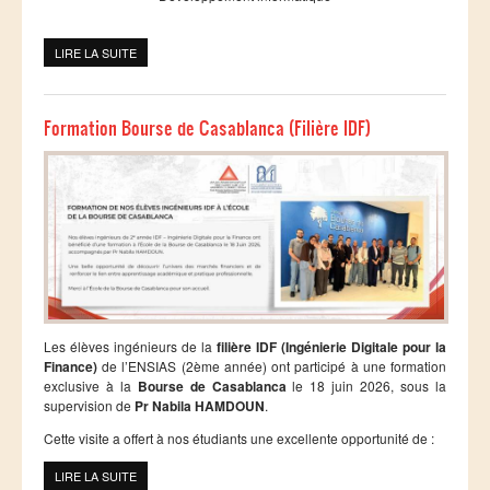
VIE ESTUDIANTINE
LIRE LA SUITE
DE لائحة المترشحين المدعوين لاجتياز المرحلة الثانية : مباراة توظيف
مهندس دولة من الدرجة الأولى (01) دورة 19/07/202
Association des élèves ingénieurs de l'ENSIAS (ADEI)
Club Forum GENI Entreprises
Formation Bourse de Casablanca (Filière IDF)
Club Bridge ENSIAS
Club Japonais de l'ENSIAS
AJD Junior Entreprises
Club Vintage ENSIAS
Club CINDH ENSIAS
INSEC Club
Les élèves ingénieurs de la
filière IDF (Ingénierie Digitale pour la
Finance)
de l’ENSIAS (2ème année) ont participé à une formation
BIBLIOTHEQUE
exclusive à la
Bourse de Casablanca
le 18 juin 2026, sous la
supervision de
Pr Nabila HAMDOUN
.
Cette visite a offert à nos étudiants une excellente opportunité de :
LIRE LA SUITE
DE FORMATION BOURSE DE CASABLANCA (FILIÈRE IDF)