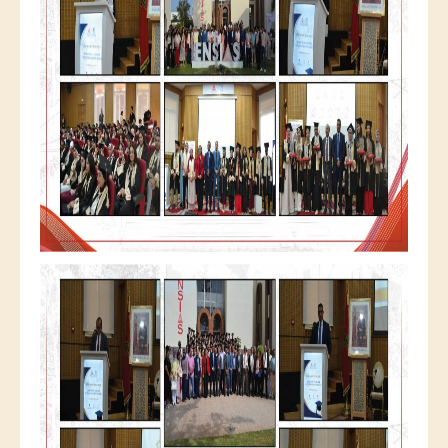
Publications indexées
Progression des Publications
Manifestations Scientifiques
Valorisation
Documents
Brevets d’inventions
Politique
Bourses de thèses
Appels à Projets
INTERNATIONAL
Accueil d'étudiants
Accueil de chercheurs
Financements