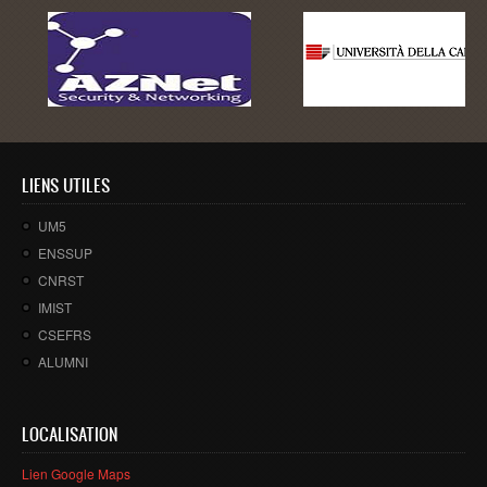
LIENS UTILES
UM5
ENSSUP
CNRST
IMIST
CSEFRS
ALUMNI
LOCALISATION
Lien Google Maps