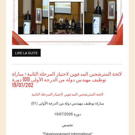
Etudier à l'étranger
Projets
Projet TEMPUS SERMANTEQ
Projet TEMPUS PORFIRE
Projet TEMPUS CEEIM
LIRE LA SUITE
DE CÉLÉBRATION DE LA RÉUSSITE DE LA 31ÈME
ERMIT
PROMOTION
ERASMUS MUNDUS : MARE NOSTRUM
لائحة المترشحين المدعوين لاجتياز المرحلة الثانية : مباراة
توظيف مهندس دولة من الدرجة الأولى (01) دورة
Projet TEMPUS TIES
19/07/202
ENTREPRISES
لائحة المترشحين المدعوين لاجتياز المرحلة الثانية
مباراة توظيف مهندس دولة من الدرجة الأولى (01)
Partenaires
دورة 19/07/2026
Contrats de recherche
Stages en entreprises
تخصص
"Développement informatique"
Recrutement des lauréats