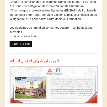
Ressources
Groupe, la Direction des Ressources Humaines a reçu, le 10 juillet
à la Tour, une délégation de l’École Nationale Supérieure
LAUREATS
d’Informatique et d’Analyse des Systèmes (ENSIAS), de l'Université
Mohammed V de Rabat, conduite par son Directeur, à l’occasion de
Ingénieurs
la signature d’un partenariat-cadre dédié à la formation.
DESA RITM
Les domaines de formation concernés couvrent les thématiques
suivantes :
Master
- Data Science & IA
Master MRGI
LIRE LA SUITE
DE SIGNATURE D'UN PARTENARIAT ENTRE L'ENSIAS ET
Master MSIWeb
MAROC TELECOM
Master RITM
المهرجان الدولي لأطفال السلام
Master SEA
Master M3S
Master IOSM
Master IFGR
Master CloudHPC
Master Bio-MSCS