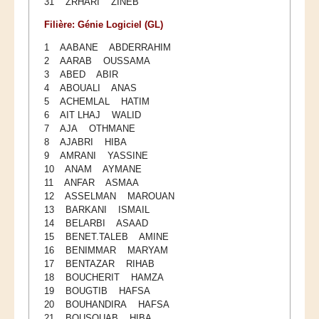
31 ZRHARI ZINEB
Smart System Engineering (SSE)
Filière: Génie Logiciel (GL)
REGLEMENT DES ETUDES DE L’ENSIAS CYCLE
INGENIEUR
1 AABANE ABDERRAHIM
2 AARAB OUSSAMA
FORMATION CONTINUE
3 ABED ABIR
4 ABOUALI ANAS
5 ACHEMLAL HATIM
Académie CISCO
6 AIT LHAJ WALID
7 AJA OTHMANE
RECHERCHE
8 AJABRI HIBA
9 AMRANI YASSINE
Centre de Recherche : Rabat Information Technology
10 ANAM AYMANE
Center
11 ANFAR ASMAA
12 ASSELMAN MAROUAN
Composition du Rabat IT Center
13 BARKANI ISMAIL
14 BELARBI ASAAD
Les Equipes de Recherche
15 BENET.TALEB AMINE
FORMATION DOCTORALE
16 BENIMMAR MARYAM
17 BENTAZAR RIHAB
Projets de Recherche
18 BOUCHERIT HAMZA
19 BOUGTIB HAFSA
Publications
20 BOUHANDIRA HAFSA
Publications par année
21 BOUSOUAB HIBA