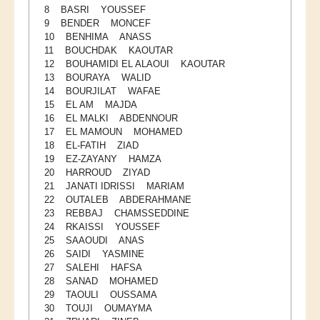
8 BASRI YOUSSEF
Master SDBD
9 BENDER MONCEF
Docteurs
10 BENHIMA ANASS
11 BOUCHDAK KAOUTAR
ALUMNI
12 BOUHAMIDI EL ALAOUI KAOUTAR
13 BOURAYA WALID
FORMATIONS
14 BOURJILAT WAFAE
15 EL AM MAJDA
16 EL MALKI ABDENNOUR
FORMATION INGENIEUR
17 EL MAMOUN MOHAMED
Ingénierie Intelligence Artificielle (2IA)
18 EL-FATIH ZIAD
19 EZ-ZAYANY HAMZA
Smart Supply Chain & Logistics (2SCL)
20 HARROUD ZIYAD
21 JANATI IDRISSI MARIAM
Business Intelligence & Analytics (BI&A)
22 OUTALEB ABDERAHMANE
Cybersécurité, Cloud et Informatique Mobile (CSCC)
23 REBBAJ CHAMSSEDDINE
24 RKAISSI YOUSSEF
Data and Software Sciences (D2S)
25 SAAOUDI ANAS
26 SAIDI YASMINE
Génie de la Data (GD)
27 SALEHI HAFSA
28 SANAD MOHAMED
Génie Logiciel (GL)
29 TAOULI OUSSAMA
Ingénierie Digitale pour la Finance (IDF)
30 TOUJI OUMAYMA