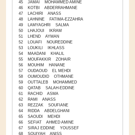
45 JAMAI MOHAMMED AMINE
46 KOTBI ABDERRAHMANE
Etudier à l'étranger
47 LACHIRI ANASS
Projets
48 LAHNINE FATIMA-EZZAHRA
49 LAMYAGHRI SALMA
Projet TEMPUS SERMANTEQ
50 LHAJOUI IKRAM
51 LHEND AYMAN
Projet TEMPUS PORFIRE
52 LOUAFI NOUREDDINE
53 LOUKILI IKHLASS
Projet TEMPUS CEEIM
54 MAADANI KHALIL
ERMIT
55 MOUFAKKIR ZOHAIR
56 MOUHIM HANANE
ERASMUS MUNDUS : MARE NOSTRUM
57 OUDAOUD EL MEHDI
58 OUMOUDID OTHMANE
Projet TEMPUS TIES
59 OUTTALEB MOHAMMED
60 QATAB SALAH-EDDINE
ENTREPRISES
61 RACHID ASMA
62 RAMI ANASS
Partenaires
63 REZZAK SOUFIANE
64 RIDDA ABDELGHANI
Contrats de recherche
65 SAOUDI MEHDI
66 SEFIAT AHMED AMINE
Stages en entreprises
67 SIRAJ EDDINE YOUSSEF
Recrutement des lauréats
68 SOUIYAH ANISS