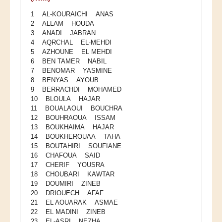
1 AL-KOURAICHI ANAS
2 ALLAM HOUDA
3 ANADI JABRAN
4 AQRCHAL EL-MEHDI
5 AZHOUNE EL MEHDI
6 BEN TAMER NABIL
7 BENOMAR YASMINE
8 BENYAS AYOUB
9 BERRACHDI MOHAMED
10 BLOULA HAJAR
11 BOUALAOUI BOUCHRA
12 BOUHRAOUA ISSAM
13 BOUKHAIMA HAJAR
14 BOUKHEROUAA TAHA
15 BOUTAHIRI SOUFIANE
16 CHAFOUA SAID
17 CHERIF YOUSRA
18 CHOUBARI KAWTAR
19 DOUMIRI ZINEB
20 DRIOUECH AFAF
21 EL AOUARAK ASMAE
22 EL MADINI ZINEB
23 EL-ASRI NEZHA