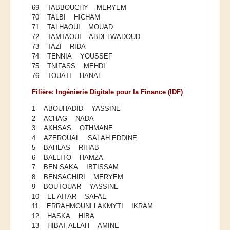
69 TABBOUCHY MERYEM
70 TALBI HICHAM
VIE ESTUDIANTINE
71 TALHAOUI MOUAD
72 TAMTAOUI ABDELWADOUD
Association des élèves ingénieurs de l'ENSIAS (ADEI)
73 TAZI RIDA
74 TENNIA YOUSSEF
Club Forum GENI Entreprises
75 TNIFASS MEHDI
Club Bridge ENSIAS
76 TOUATI HANAE
Club Japonais de l'ENSIAS
Filière: Ingénierie Digitale pour la Finance (IDF)
AJD Junior Entreprises
1 ABOUHADID YASSINE
2 ACHAG NADA
Club Vintage ENSIAS
3 AKHSAS OTHMANE
4 AZEROUAL SALAH EDDINE
Club CINDH ENSIAS
5 BAHLAS RIHAB
6 BALLITO HAMZA
INSEC Club
7 BEN SAKA IBTISSAM
8 BENSAGHIRI MERYEM
BIBLIOTHEQUE
9 BOUTOUAR YASSINE
10 EL AITAR SAFAE
11 ERRAHMOUNI LAKMYTI IKRAM
12 HASKA HIBA
13 HIBAT ALLAH AMINE