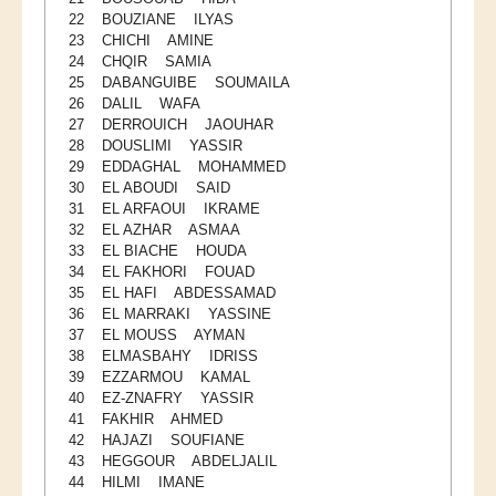
22 BOUZIANE ILYAS
Publications indexées
23 CHICHI AMINE
24 CHQIR SAMIA
Progression des Publications
25 DABANGUIBE SOUMAILA
26 DALIL WAFA
Manifestations Scientifiques
27 DERROUICH JAOUHAR
Valorisation
28 DOUSLIMI YASSIR
29 EDDAGHAL MOHAMMED
Documents
30 EL ABOUDI SAID
31 EL ARFAOUI IKRAME
Brevets d’inventions
32 EL AZHAR ASMAA
33 EL BIACHE HOUDA
Politique
34 EL FAKHORI FOUAD
Bourses de thèses
35 EL HAFI ABDESSAMAD
36 EL MARRAKI YASSINE
Appels à Projets
37 EL MOUSS AYMAN
38 ELMASBAHY IDRISS
INTERNATIONAL
39 EZZARMOU KAMAL
40 EZ-ZNAFRY YASSIR
Accueil d'étudiants
41 FAKHIR AHMED
42 HAJAZI SOUFIANE
Accueil de chercheurs
43 HEGGOUR ABDELJALIL
44 HILMI IMANE
Financements