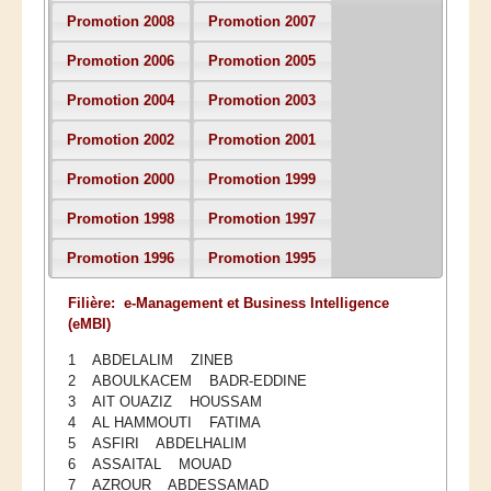
Ressources
Promotion 2008
Promotion 2007
LAUREATS
Promotion 2006
Promotion 2005
Ingénieurs
Promotion 2004
Promotion 2003
DESA RITM
Promotion 2002
Promotion 2001
Master
Promotion 2000
Promotion 1999
Master MRGI
Promotion 1998
Promotion 1997
Master MSIWeb
Master RITM
Promotion 1996
Promotion 1995
Master SEA
Filière: e-Management et Business Intelligence
(eMBI)
Master M3S
1 ABDELALIM ZINEB
Master IOSM
2 ABOULKACEM BADR-EDDINE
Master IFGR
3 AIT OUAZIZ HOUSSAM
4 AL HAMMOUTI FATIMA
Master CloudHPC
5 ASFIRI ABDELHALIM
6 ASSAITAL MOUAD
Master Bio-MSCS
7 AZROUR ABDESSAMAD