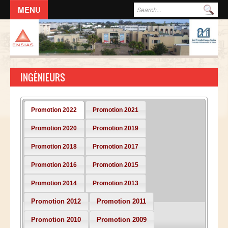
Aller au contenu principal
Formulaire de recherche
Rec
ACCUEIL
L'ECOLE
INGÉNIEURS
DIRECTION
Responsables administratifs
Promotion 2022
Promotion 2021
Départements
Promotion 2020
Promotion 2019
Corps Enseignant
Promotion 2018
Promotion 2017
Demande d'odre de mission
Conseil de l'école
Promotion 2016
Promotion 2015
Résolutions du Conseil de l'école
Promotion 2014
Promotion 2013
Règlement Intérieur de l’ENSIAS
Promotion 2012
Promotion 2011
Commissions
Promotion 2010
Promotion 2009