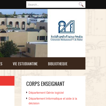
Formulaire de recherche
Rechercher
ES
VIE ESTUDIANTINE
BIBLIOTHEQUE
CORPS ENSEIGNANT
Département Génie logiciel
Département Informatique et aide à la
décision