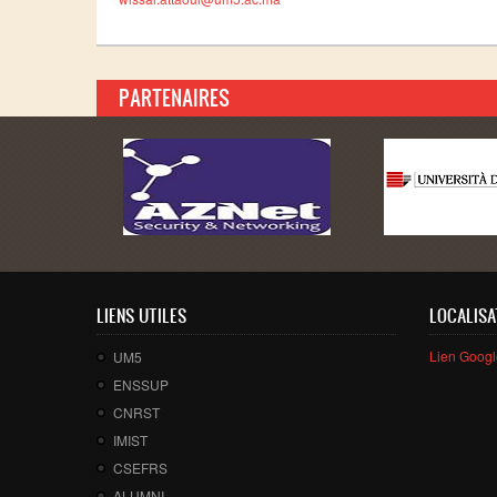
PARTENAIRES
LIENS UTILES
LOCALISA
Lien Goog
UM5
ENSSUP
CNRST
IMIST
CSEFRS
ALUMNI