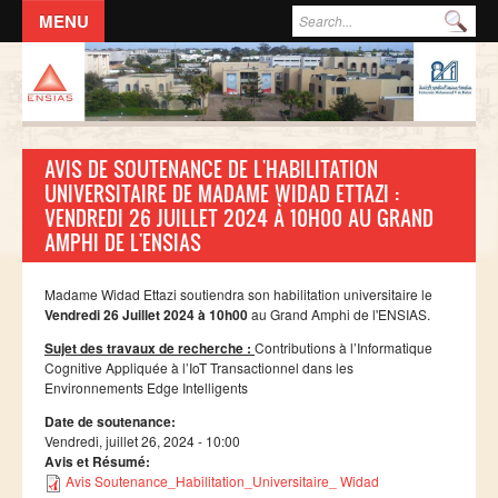
Aller au contenu principal
Formulaire de recherche
Rec
ACCUEIL
L'ECOLE
AVIS DE SOUTENANCE DE L'HABILITATION
DIRECTION
UNIVERSITAIRE DE MADAME WIDAD ETTAZI :
VENDREDI 26 JUILLET 2024 À 10H00 AU GRAND
Responsables administratifs
AMPHI DE L'ENSIAS
Départements
Corps Enseignant
Madame Widad Ettazi soutiendra son habilitation universitaire le
Vendredi 26 Juillet 2024 à 10h00
au Grand Amphi de l'ENSIAS.
Demande d'odre de mission
Sujet des travaux de recherche :
Contributions à l’Informatique
Conseil de l'école
Cognitive Appliquée à l’IoT Transactionnel dans les
Environnements Edge Intelligents
Résolutions du Conseil de l'école
Date de soutenance:
Règlement Intérieur de l’ENSIAS
Vendredi, juillet 26, 2024 - 10:00
Avis et Résumé:
Commissions
Avis Soutenance_Habilitation_Universitaire_ Widad