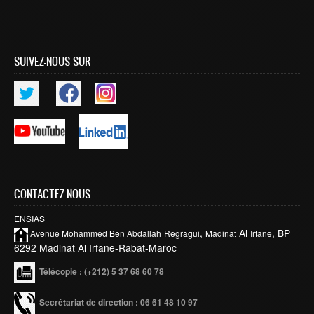
Smart System Engineering (SSE)
REGLEMENT DES ETUDES DE L’ENSIAS CYCLE
INGENIEUR
SUIVEZ-NOUS SUR
FORMATION CONTINUE
Académie CISCO
RECHERCHE
Centre de Recherche : Rabat Information Technology
Center
CONTACTEZ-NOUS
Composition du Rabat IT Center
ENSIAS
Les Equipes de Recherche
,
Al
, BP
Avenue Mohammed Ben
Abdallah
Regragui
Madinat
Irfane
FORMATION DOCTORALE
6292 Madinat Al Irfane-Rabat-Maroc
Projets de Recherche
Télécopie
: (+212) 5 37 68 60 78
Publications
Secrétariat de direction : 06 61 48 10 97
Publications par année