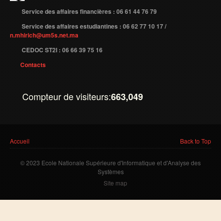
Service des affaires financières : 06 61 44 76 79
Publications indexées
Service des affaires estudiantines : 06 62 77 10 17 /
Progression des Publications
n.mhirich@um5s.net.ma
Manifestations Scientifiques
CEDOC ST2I : 06 66 39 75 16
Contacts
Valorisation
Documents
Compteur de visiteurs:
663,049
Brevets d’inventions
Politique
Bourses de thèses
Vous êtes ici
Accueil
Back to Top
Appels à Projets
© 2023 Ecole Nationale Supérieure d'Informatique et d'Analyse des
INTERNATIONAL
Systèmes
Site map
Accueil d'étudiants
Accueil de chercheurs
Financements