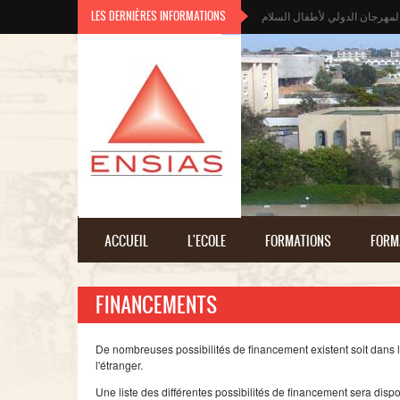
Aller au contenu principal
LES DERNIÈRES INFORMATIONS
لمهرجان الدولي لأطفال السلام
ACCUEIL
L'ECOLE
FORMATIONS
FORM
FINANCEMENTS
De
nombreuses
possibilités
de
financement
existent
soit
dans
l'étranger
.
Une
liste
des
différentes
possibilités
de
financement
sera
dispo