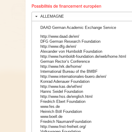
Possibilités
de
financement
européen
ALLEMAGNE
DAAD
German Academic Exchange Service
http://www.daad.de/en/
DFG
German Research Foundation
http://www.dfg.de/en/
Alexander von Humboldt Foundation
http://www.humboldt-foundation.de/web/home.html
German Rector’s Conference
http://www.hrk.de/home/
International Bureau of the
BMBF
http://www.internationales-buero.de/en/
Konrad
Adenauer
Foundation
http://www.kas.de/
wf
/en/
Hanns
Seidel
Foundation
http://www.hss.de/english.html
Friedrich Ebert Foundation
www.fes.de
Heinrich
Böll
Foundation
www.boell.de
Friedrich
NaumannFoundation
http://www.fnst-freiheit.org/
Volkswagen Foundation