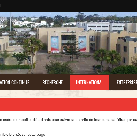
ا
ATION CONTINUE
RECHERCHE
INTERNATIONAL
ENTREPRIS
le cadre de
mobilité
d'étudiants
pour
suivre
une
partie
de
leur
cursus
à
l'étranger
o
nible
bientôt
sur
cette
page.