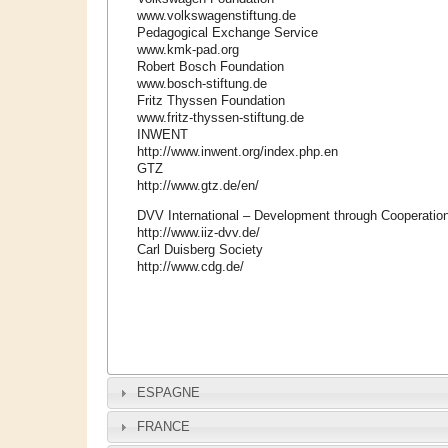
www.volkswagenstiftung.de
Pedagogical Exchange Service
www.kmk-pad.org
Robert Bosch Foundation
www.bosch-stiftung.de
Fritz
Thyssen
Foundation
www.fritz-thyssen-stiftung.de
INWENT
http://www.inwent.org/index.php.en
GTZ
http://www.gtz.de/en/
DVV
International – Development through Cooperation
http://www.iiz-dvv.de/
Carl
Duisberg
Society
http://www.cdg.de/
ESPAGNE
FRANCE