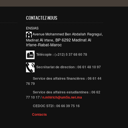
CONTACTEZ-NOUS
ENSIAS
,
Avenue Mohammed Ben
Abdallah
Regragui
Al
, BP 6292 Madinat Al
Madinat
Irfane
Irfane-Rabat-Maroc
Télécopie
: (+212) 5 37 68 60 78
Secrétariat de direction : 06 61 48 10 97
Service des affaires financières : 06 61 44
76 79
Service des affaires estudiantines : 06 62
77 10 17 /
n.mhirich@um5s.net.ma
CEDOC ST2I : 06 66 39 75 16
Contacts