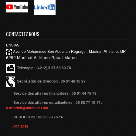
Smart System Engineering (SSE)
REGLEMENT DES ETUDES DE L’ENSIAS CYCLE
INGENIEUR
FORMATION CONTINUE
CONTACTEZ-NOUS
ENSIAS
Académie CISCO
,
Al
, BP
Avenue Mohammed Ben
Abdallah
Regragui
Madinat
Irfane
6292 Madinat Al Irfane-Rabat-Maroc
RECHERCHE
Télécopie
: (+212) 5 37 68 60 78
Centre de Recherche : Rabat Information Technology
Center
Secrétariat de direction : 06 61 48 10 97
Composition du Rabat IT Center
Service des affaires financières : 06 61 44 76 79
Les Equipes de Recherche
Service des affaires estudiantines : 06 62 77 10 17 /
FORMATION DOCTORALE
n.mhirich@um5s.net.ma
Projets de Recherche
CEDOC ST2I : 06 66 39 75 16
Contacts
Publications
Publications par année