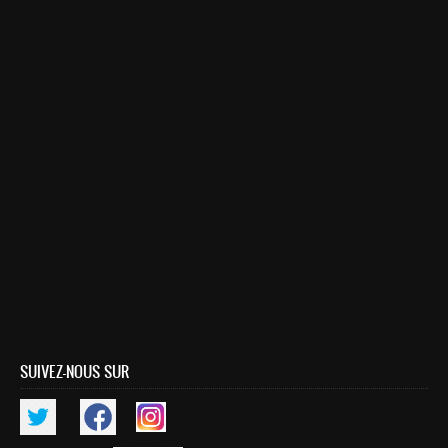
Master SDBD
Docteurs
ALUMNI
FORMATIONS
FORMATION INGENIEUR
Ingénierie Intelligence Artificielle (2IA)
Smart Supply Chain & Logistics (2SCL)
Business Intelligence & Analytics (BI&A)
Cybersécurité, Cloud et Informatique Mobile (CSCC)
Data and Software Sciences (D2S)
Génie de la Data (GD)
SUIVEZ-NOUS SUR
Génie Logiciel (GL)
Ingénierie Digitale pour la Finance (IDF)