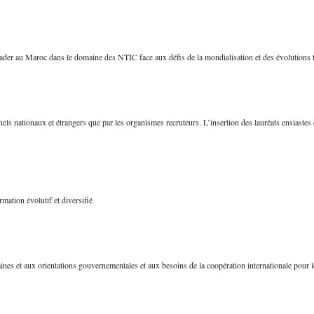
ader au
Maroc
dans
le
domaine
des
NTIC
face aux
défis
de la
mondialisation
et des
évolutions
nels
nationaux
et
étrangers
que
par les
organismes
recruteurs
.
L’insertion
des
lauréats
ensiastes
rmation
évolutif
et
diversifié
ines
et aux orientations
gouvernementales
et aux
besoins
de la
coopération
internationale
pour 