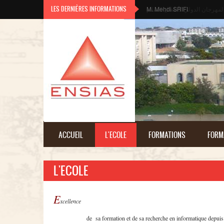
Aller au contenu principal
LES DERNIÈRES INFORMATIONS
M. Mehdi SRIFI
ACCUEIL
L'ECOLE
FORMATIONS
FORM
L'ECOLE
E
xcellence
de
sa
formation et de
sa
recherche
en
informatique
depuis