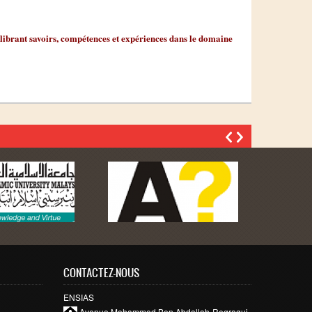
librant
savoirs
,
compétences
et
expériences
dans
le
domaine
CONTACTEZ-NOUS
ENSIAS
,
Avenue Mohammed Ben
Abdallah
Regragui