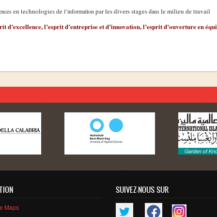
en technologies de
par les divers stages
le milieu de travail
ences
l’information
dans
rit
d’excellence
,
l’esprit
d’entreprise
et
d’innovation
,
l’esprit
d’ouverture
en
équi
TION
SUIVEZ-NOUS SUR
le Maps