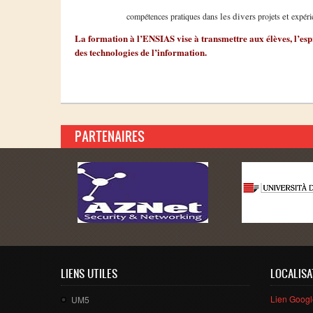
les divers
et
compétences
pratiques
dans
projets
expéri
La formation
à
l’ENSIAS
vise
à
transmettre
aux
élèves
,
l’esp
des technologies de
l’information
.
PARTENAIRES
LIENS UTILES
LOCALISA
Lien Goog
UM5