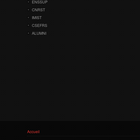
ENSSUP
CNRST
IMIST
CSEFRS
ALUMNI
Vous êtes ici
Accueil