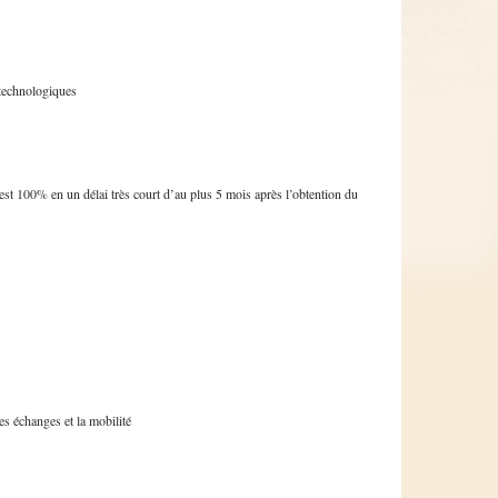
technologiques
est
100% en un
délai
très
court
d’au
plus 5
mois
après
l’obtention
du
les
échanges
et la
mobilité