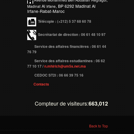
Al
, BP 6292 Madinat Al
Madinat
Irfane
Irfane-Rabat-Maroc
Télécopie
: (+212) 5 37 68 60 78
Secrétariat de direction : 06 61 48 10 97
Service des affaires financières : 06 61 44
76 79
Service des affaires estudiantines : 06 62
77 10 17 /
n.mhirich@um5s.net.ma
CEDOC ST2I : 06 66 39 75 16
Contacts
Compteur de visiteurs:
663,012
Back to Top