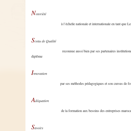
N
otoriété
à
l’échelle
nationale
et
internationale
en
tant
que
Le
S
ceau
de
Qualité
reconnue
aussi
bien
par
ses
partenaires
institution
diplôme
I
nnovation
par
ses
méthodes
pédagogiques
et son
cursus
de fo
A
déquation
de la formation aux
besoins
des
entreprises
maroca
S
avoirs