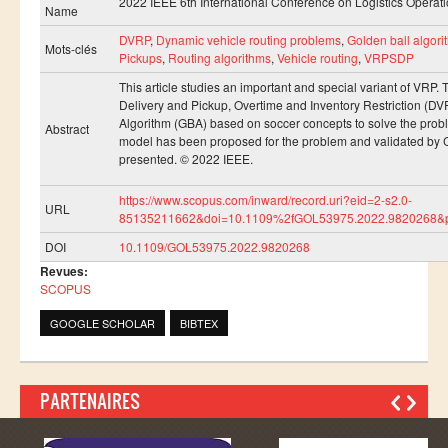
2022 IEEE 6th International Conference on Logistics Oper
Ressources
Name
LAUREATS
DVRP
,
Dynamic vehicle routing problems
,
Golden ball algori
Mots-clés
Pickups
,
Routing algorithms
,
Vehicle routing
,
VRPSDP
Ingénieurs
This article studies an important and special variant of VR
DESA RITM
Delivery and Pickup, Overtime and Inventory Restriction (
Algorithm (GBA) based on soccer concepts to solve the proble
Abstract
Master
model has been proposed for the problem and validated by Cpl
presented. © 2022 IEEE.
Master MRGI
https://www.scopus.com/inward/record.uri?eid=2-s2.0-
Master MSIWeb
URL
85135211662&doi=10.1109%2fGOL53975.2022.9820268&
Master RITM
DOI
10.1109/GOL53975.2022.9820268
Master SEA
Revues:
SCOPUS
Master M3S
GOOGLE SCHOLAR
BIBTEX
Master IOSM
Master IFGR
PARTENAIRES
Master CloudHPC
Master Bio-MSCS