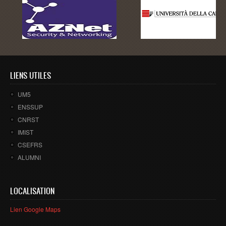
Master SDBD
Docteurs
ALUMNI
FORMATIONS
LIENS UTILES
FORMATION INGENIEUR
UM5
Ingénierie Intelligence Artificielle (2IA)
ENSSUP
Smart Supply Chain & Logistics (2SCL)
CNRST
IMIST
Business Intelligence & Analytics (BI&A)
CSEFRS
Cybersécurité, Cloud et Informatique Mobile (CSCC)
ALUMNI
Data and Software Sciences (D2S)
Génie de la Data (GD)
LOCALISATION
Génie Logiciel (GL)
Lien Google Maps
Ingénierie Digitale pour la Finance (IDF)