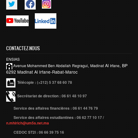
Publications indexées
Progression des Publications
Manifestations Scientifiques
Valorisation
CONTACTEZ-NOUS
Documents
ENSIAS
Brevets d’inventions
,
Al
, BP
Avenue Mohammed Ben
Abdallah
Regragui
Madinat
Irfane
Politique
6292 Madinat Al Irfane-Rabat-Maroc
Bourses de thèses
Télécopie
: (+212) 5 37 68 60 78
Appels à Projets
Secrétariat de direction : 06 61 48 10 97
INTERNATIONAL
Service des affaires financières : 06 61 44 76 79
Accueil d'étudiants
Service des affaires estudiantines : 06 62 77 10 17 /
n.mhirich@um5s.net.ma
Accueil de chercheurs
CEDOC ST2I : 06 66 39 75 16
Financements