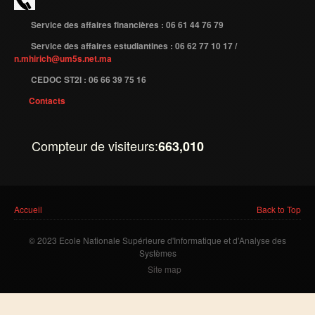
Publications indexées
Service des affaires financières : 06 61 44 76 79
Service des affaires estudiantines : 06 62 77 10 17 /
Progression des Publications
n.mhirich@um5s.net.ma
Manifestations Scientifiques
CEDOC ST2I : 06 66 39 75 16
Valorisation
Contacts
Documents
Brevets d’inventions
Compteur de visiteurs:
663,010
Politique
Bourses de thèses
Vous êtes ici
Appels à Projets
Accueil
Back to Top
INTERNATIONAL
© 2023 Ecole Nationale Supérieure d'Informatique et d'Analyse des
Systèmes
Accueil d'étudiants
Site map
Accueil de chercheurs
Financements