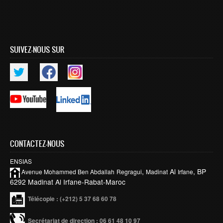
Smart System Engineering (SSE)
REGLEMENT DES ETUDES DE L’ENSIAS CYCLE
INGENIEUR
SUIVEZ-NOUS SUR
FORMATION CONTINUE
Académie CISCO
RECHERCHE
Centre de Recherche : Rabat Information Technology
Center
Composition du Rabat IT Center
CONTACTEZ-NOUS
Les Equipes de Recherche
ENSIAS
,
Al
, BP
Avenue Mohammed Ben
Abdallah
Regragui
Madinat
Irfane
FORMATION DOCTORALE
6292 Madinat Al Irfane-Rabat-Maroc
Projets de Recherche
Télécopie
: (+212) 5 37 68 60 78
Publications
Secrétariat de direction : 06 61 48 10 97
Publications par année