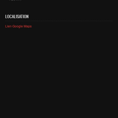
Master SDBD
Docteurs
LOCALISATION
ALUMNI
Lien Google Maps
FORMATIONS
FORMATION INGENIEUR
Ingénierie Intelligence Artificielle (2IA)
Smart Supply Chain & Logistics (2SCL)
Business Intelligence & Analytics (BI&A)
Cybersécurité, Cloud et Informatique Mobile (CSCC)
Data and Software Sciences (D2S)
Génie de la Data (GD)
Génie Logiciel (GL)
Ingénierie Digitale pour la Finance (IDF)