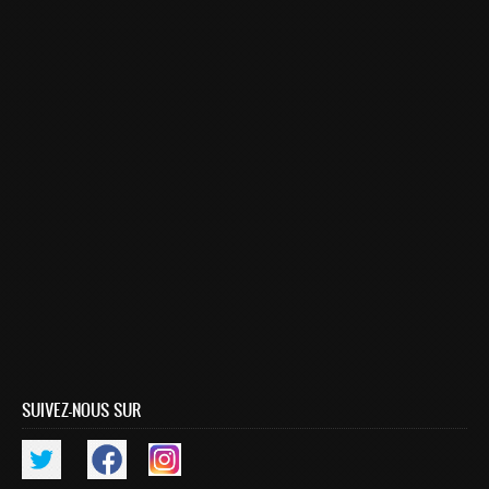
Smart System Engineering (SSE)
REGLEMENT DES ETUDES DE L’ENSIAS CYCLE
INGENIEUR
FORMATION CONTINUE
Académie CISCO
RECHERCHE
Centre de Recherche : Rabat Information Technology
Center
Composition du Rabat IT Center
Les Equipes de Recherche
FORMATION DOCTORALE
SUIVEZ-NOUS SUR
Projets de Recherche
Publications
Publications par année