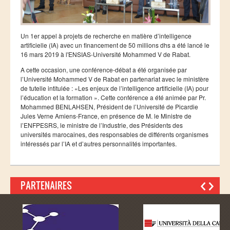
Ressources
LAUREATS
Ingénieurs
Un 1er appel à projets de recherche en matière d’intelligence
artificielle (IA) avec un financement de 50 millions dhs a été lancé le
DESA RITM
16 mars 2019 à l'ENSIAS-Université Mohammed V de Rabat.
Master
A cette occasion, une conférence-débat a été organisée par
l’Université Mohammed V de Rabat en partenariat avec le ministère
Master MRGI
de tutelle intitulée : «Les enjeux de l’intelligence artificielle (IA) pour
l’éducation et la formation ». Cette conférence a été animée par Pr.
Master MSIWeb
Mohammed BENLAHSEN, Président de l’Université de Picardie
Jules Verne Amiens-France, en présence de M. le Ministre de
Master RITM
l’ENFPESRS, le ministre de l’Industrie, des Présidents des
universités marocaines, des responsables de différents organismes
Master SEA
intéressés par l’IA et d’autres personnalités importantes.
Master M3S
Master IOSM
PARTENAIRES
Master IFGR
Master CloudHPC
Master Bio-MSCS