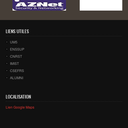
Master SDBD
Docteurs
ALUMNI
LIENS UTILES
FORMATIONS
UM5
FORMATION INGENIEUR
ENSSUP
CNRST
Ingénierie Intelligence Artificielle (2IA)
IMIST
Smart Supply Chain & Logistics (2SCL)
CSEFRS
Business Intelligence & Analytics (BI&A)
ALUMNI
Cybersécurité, Cloud et Informatique Mobile (CSCC)
Data and Software Sciences (D2S)
LOCALISATION
Génie de la Data (GD)
Lien Google Maps
Génie Logiciel (GL)
Ingénierie Digitale pour la Finance (IDF)