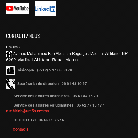
Publications indexées
Progression des Publications
Manifestations Scientifiques
CONTACTEZ-NOUS
Valorisation
ENSIAS
Documents
,
Al
, BP
Avenue Mohammed Ben
Abdallah
Regragui
Madinat
Irfane
6292 Madinat Al Irfane-Rabat-Maroc
Brevets d’inventions
Télécopie
: (+212) 5 37 68 60 78
Politique
Bourses de thèses
Secrétariat de direction : 06 61 48 10 97
Appels à Projets
Service des affaires financières : 06 61 44 76 79
INTERNATIONAL
Service des affaires estudiantines : 06 62 77 10 17 /
n.mhirich@um5s.net.ma
Accueil d'étudiants
CEDOC ST2I : 06 66 39 75 16
Accueil de chercheurs
Contacts
Financements