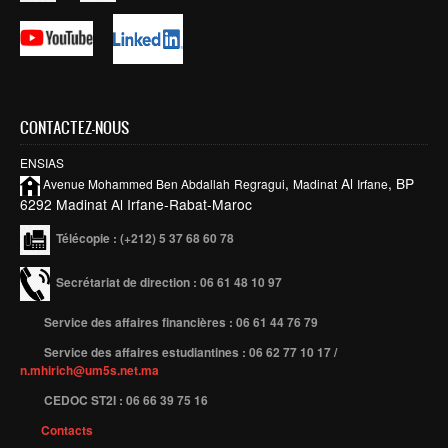
Smart System Engineering (SSE)
REGLEMENT DES ETUDES DE L’ENSIAS CYCLE
INGENIEUR
FORMATION CONTINUE
CONTACTEZ-NOUS
Académie CISCO
ENSIAS
,
Al
, BP
Avenue Mohammed Ben
Abdallah
Regragui
Madinat
Irfane
RECHERCHE
6292 Madinat Al Irfane-Rabat-Maroc
Centre de Recherche : Rabat Information Technology
Télécopie
: (+212) 5 37 68 60 78
Center
Secrétariat de direction : 06 61 48 10 97
Composition du Rabat IT Center
Les Equipes de Recherche
Service des affaires financières : 06 61 44 76 79
FORMATION DOCTORALE
Service des affaires estudiantines : 06 62 77 10 17 /
n.mhirich@um5s.net.ma
Projets de Recherche
CEDOC ST2I : 06 66 39 75 16
Publications
Contacts
Publications par année