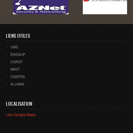
Ressources
LAUREATS
Ingénieurs
DESA RITM
LIENS UTILES
Master
UM5
Master MRGI
ENSSUP
Master MSIWeb
CNRST
IMIST
Master RITM
CSEFRS
Master SEA
ALUMNI
Master M3S
Master IOSM
LOCALISATION
Master IFGR
Lien Google Maps
Master CloudHPC
Master Bio-MSCS