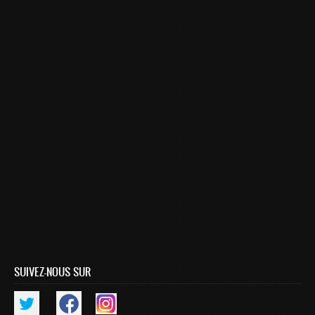
Master SDBD
Docteurs
ALUMNI
FORMATIONS
FORMATION INGENIEUR
Ingénierie Intelligence Artificielle (2IA)
Smart Supply Chain & Logistics (2SCL)
Business Intelligence & Analytics (BI&A)
Cybersécurité, Cloud et Informatique Mobile (CSCC)
Data and Software Sciences (D2S)
Génie de la Data (GD)
SUIVEZ-NOUS SUR
Génie Logiciel (GL)
Ingénierie Digitale pour la Finance (IDF)