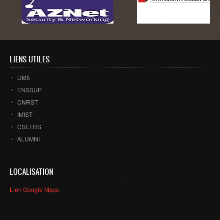
Ressources
LAUREATS
Ingénieurs
DESA RITM
LIENS UTILES
Master
UM5
Master MRGI
ENSSUP
Master MSIWeb
CNRST
IMIST
Master RITM
CSEFRS
Master SEA
ALUMNI
Master M3S
Master IOSM
LOCALISATION
Master IFGR
Lien Google Maps
Master CloudHPC
Master Bio-MSCS