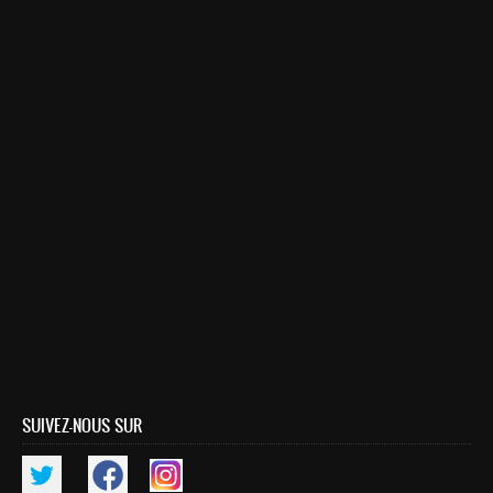
Master SDBD
Docteurs
ALUMNI
FORMATIONS
FORMATION INGENIEUR
Ingénierie Intelligence Artificielle (2IA)
Smart Supply Chain & Logistics (2SCL)
Business Intelligence & Analytics (BI&A)
Cybersécurité, Cloud et Informatique Mobile (CSCC)
Data and Software Sciences (D2S)
Génie de la Data (GD)
SUIVEZ-NOUS SUR
Génie Logiciel (GL)
Ingénierie Digitale pour la Finance (IDF)