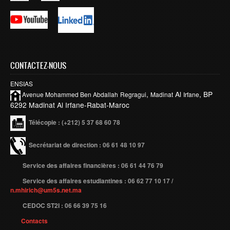
Smart System Engineering (SSE)
REGLEMENT DES ETUDES DE L’ENSIAS CYCLE
INGENIEUR
FORMATION CONTINUE
CONTACTEZ-NOUS
Académie CISCO
ENSIAS
,
Al
, BP
Avenue Mohammed Ben
Abdallah
Regragui
Madinat
Irfane
RECHERCHE
6292 Madinat Al Irfane-Rabat-Maroc
Centre de Recherche : Rabat Information Technology
Télécopie
: (+212) 5 37 68 60 78
Center
Secrétariat de direction : 06 61 48 10 97
Composition du Rabat IT Center
Les Equipes de Recherche
Service des affaires financières : 06 61 44 76 79
FORMATION DOCTORALE
Service des affaires estudiantines : 06 62 77 10 17 /
n.mhirich@um5s.net.ma
Projets de Recherche
CEDOC ST2I : 06 66 39 75 16
Publications
Contacts
Publications par année