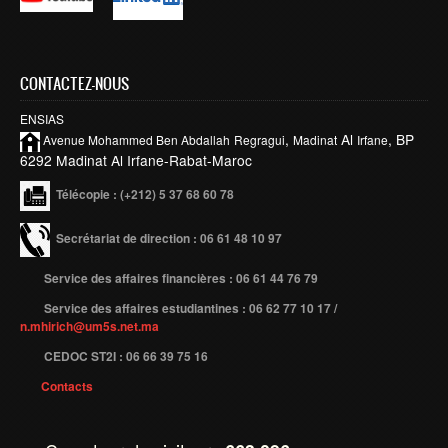
Publications indexées
Progression des Publications
CONTACTEZ-NOUS
Manifestations Scientifiques
ENSIAS
Valorisation
,
Al
, BP
Avenue Mohammed Ben
Abdallah
Regragui
Madinat
Irfane
6292 Madinat Al Irfane-Rabat-Maroc
Documents
Télécopie
: (+212) 5 37 68 60 78
Brevets d’inventions
Politique
Secrétariat de direction : 06 61 48 10 97
Bourses de thèses
Service des affaires financières : 06 61 44 76 79
Appels à Projets
Service des affaires estudiantines : 06 62 77 10 17 /
n.mhirich@um5s.net.ma
INTERNATIONAL
CEDOC ST2I : 06 66 39 75 16
Accueil d'étudiants
Contacts
Accueil de chercheurs
Financements