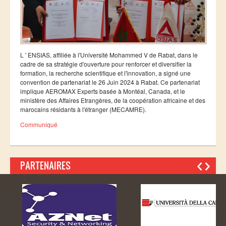
Ressources
LAUREATS
Ingénieurs
DESA RITM
L ' ENSIAS, affiliée à l'Université Mohammed V de Rabat, dans le
cadre de sa stratégie d'ouverture pour renforcer et diversifier la
Master
formation, la recherche scientifique et l'innovation, a signé une
convention de partenariat le 26 Juin 2024 à Rabat. Ce partenariat
Master MRGI
implique AEROMAX Experts basée à Montéal, Canada, et le
ministère des Affaires Etrangères, de la coopération africaine et des
Master MSIWeb
marocains résidants à l'étranger (MECAMRE).
Master RITM
Communiqué
Master SEA
Master M3S
PARTENAIRES
Master IOSM
Master IFGR
Master CloudHPC
Master Bio-MSCS