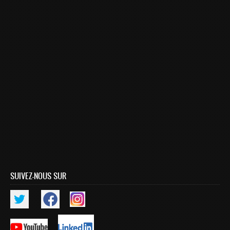
Smart System Engineering (SSE)
REGLEMENT DES ETUDES DE L’ENSIAS CYCLE
INGENIEUR
FORMATION CONTINUE
Académie CISCO
RECHERCHE
Centre de Recherche : Rabat Information Technology
Center
Composition du Rabat IT Center
Les Equipes de Recherche
SUIVEZ-NOUS SUR
FORMATION DOCTORALE
Projets de Recherche
Publications
Publications par année