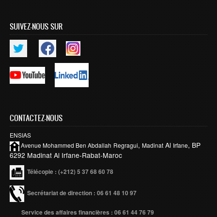
Publications indexées
SUIVEZ-NOUS SUR
Progression des Publications
Manifestations Scientifiques
Valorisation
Documents
Brevets d’inventions
Politique
CONTACTEZ-NOUS
Bourses de thèses
ENSIAS
Appels à Projets
,
Al
, BP
Avenue Mohammed Ben
Abdallah
Regragui
Madinat
Irfane
6292 Madinat Al Irfane-Rabat-Maroc
INTERNATIONAL
Télécopie
: (+212) 5 37 68 60 78
Accueil d'étudiants
Secrétariat de direction : 06 61 48 10 97
Accueil de chercheurs
Service des affaires financières : 06 61 44 76 79
Financements