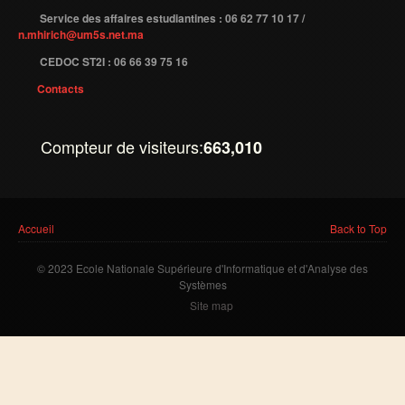
Service des affaires estudiantines : 06 62 77 10 17 /
Etudier à l'étranger
n.mhirich@um5s.net.ma
Projets
CEDOC ST2I : 06 66 39 75 16
Projet TEMPUS SERMANTEQ
Contacts
Projet TEMPUS PORFIRE
Compteur de visiteurs:
663,010
Projet TEMPUS CEEIM
ERMIT
ERASMUS MUNDUS : MARE NOSTRUM
Vous êtes ici
Accueil
Back to Top
Projet TEMPUS TIES
© 2023 Ecole Nationale Supérieure d'Informatique et d'Analyse des
ENTREPRISES
Systèmes
Site map
Partenaires
Contrats de recherche
Stages en entreprises
Recrutement des lauréats