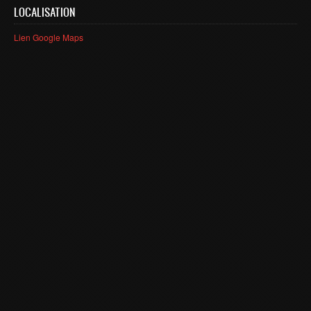
Smart System Engineering (SSE)
LOCALISATION
REGLEMENT DES ETUDES DE L’ENSIAS CYCLE
Lien Google Maps
INGENIEUR
FORMATION CONTINUE
Académie CISCO
RECHERCHE
Centre de Recherche : Rabat Information Technology
Center
Composition du Rabat IT Center
Les Equipes de Recherche
FORMATION DOCTORALE
Projets de Recherche
Publications
Publications par année