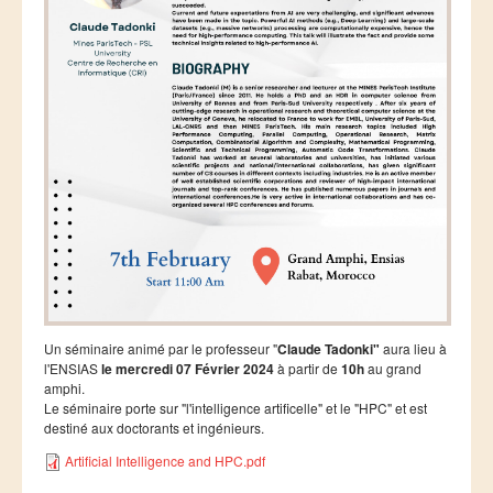
Ressources
LAUREATS
Ingénieurs
DESA RITM
Master
Master MRGI
Master MSIWeb
Master RITM
Master SEA
Master M3S
Un séminaire animé par le professeur "
Claude Tadonki"
aura lieu à
Master IOSM
l'ENSIAS
le mercredi 07 Février 2024
à partir de
10h
au grand
amphi.
Master IFGR
Le séminaire porte sur "l'intelligence artificelle" et le "HPC" et est
destiné aux doctorants et ingénieurs.
Master CloudHPC
Artificial Intelligence and HPC.pdf
Master Bio-MSCS