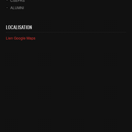
CSEFRS
Master SDBD
ALUMNI
Docteurs
ALUMNI
LOCALISATION
FORMATIONS
Lien Google Maps
FORMATION INGENIEUR
Ingénierie Intelligence Artificielle (2IA)
Smart Supply Chain & Logistics (2SCL)
Business Intelligence & Analytics (BI&A)
Cybersécurité, Cloud et Informatique Mobile (CSCC)
Data and Software Sciences (D2S)
Génie de la Data (GD)
Génie Logiciel (GL)
Ingénierie Digitale pour la Finance (IDF)