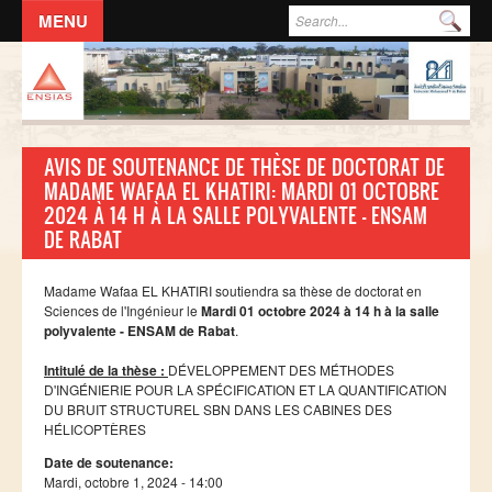
Aller au contenu principal
Formulaire de recherche
Rec
ACCUEIL
L'ECOLE
AVIS DE SOUTENANCE DE THÈSE DE DOCTORAT DE
DIRECTION
MADAME WAFAA EL KHATIRI: MARDI 01 OCTOBRE
2024 À 14 H À LA SALLE POLYVALENTE - ENSAM
Responsables administratifs
DE RABAT
Départements
Corps Enseignant
Madame Wafaa EL KHATIRI soutiendra sa thèse de doctorat en
Sciences de l'Ingénieur le
Mardi 01 octobre 2024 à 14 h à la salle
Demande d'odre de mission
polyvalente - ENSAM de Rabat
.
Conseil de l'école
Intitulé de la thèse :
DÉVELOPPEMENT DES MÉTHODES
D'INGÉNIERIE POUR LA SPÉCIFICATION ET LA QUANTIFICATION
Résolutions du Conseil de l'école
DU BRUIT STRUCTUREL SBN DANS LES CABINES DES
Règlement Intérieur de l’ENSIAS
HÉLICOPTÈRES
Date de soutenance:
Commissions
Mardi, octobre 1, 2024 - 14:00