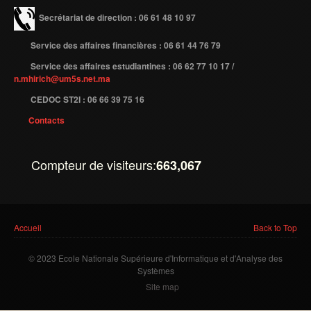
Secrétariat de direction : 06 61 48 10 97
Publications indexées
Service des affaires financières : 06 61 44 76 79
Progression des Publications
Service des affaires estudiantines : 06 62 77 10 17 /
Manifestations Scientifiques
n.mhirich@um5s.net.ma
Valorisation
CEDOC ST2I : 06 66 39 75 16
Documents
Contacts
Brevets d’inventions
Politique
Compteur de visiteurs:
663,067
Bourses de thèses
Appels à Projets
Vous êtes ici
Accueil
Back to Top
INTERNATIONAL
© 2023 Ecole Nationale Supérieure d'Informatique et d'Analyse des
Accueil d'étudiants
Systèmes
Site map
Accueil de chercheurs
Financements