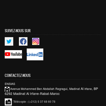
Smart System Engineering (SSE)
REGLEMENT DES ETUDES DE L’ENSIAS CYCLE
INGENIEUR
FORMATION CONTINUE
SUIVEZ-NOUS SUR
Académie CISCO
RECHERCHE
Centre de Recherche : Rabat Information Technology
Center
Composition du Rabat IT Center
CONTACTEZ-NOUS
Les Equipes de Recherche
FORMATION DOCTORALE
ENSIAS
,
Al
, BP
Avenue Mohammed Ben
Abdallah
Regragui
Madinat
Irfane
Projets de Recherche
6292 Madinat Al Irfane-Rabat-Maroc
Publications
Télécopie
: (+212) 5 37 68 60 78
Publications par année